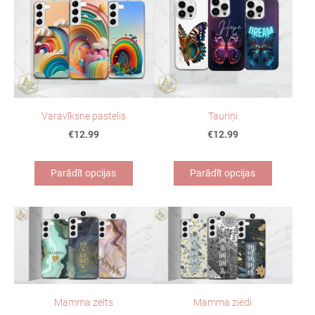
Varavīksne pastelis
Tauriņi
€12.99
€12.99
Parādīt opcijas
Parādīt opcijas
Mamma zelts
Mamma ziedi