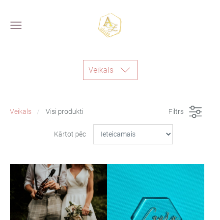
Veikals
Veikals
Visi produkti
Filtrs
Kārtot pēc