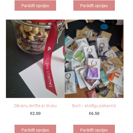
Parādīt opcijas
Parādīt opcijas
Burti / atslēgu piekariņš
Dāvanu lentīte ar druku
€6.50
€2.00
Parādīt opcijas
Parādīt opcijas