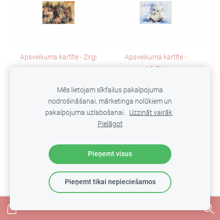
Apsveikuma kartīte - Zirgi
Apsveikuma kartīte -
Lācītis
€1.20
€1.20
Mēs lietojam sīkfailus pakalpojuma
nodrošināšanai, mārketinga nolūkiem un
Parādīt opcijas
Parādīt opcijas
pakalpojuma uzlabošanai.
Uzzināt vairāk
Pielāgot
Pieņemt visus
Pieņemt tikai nepieciešamos
Apsveikuma kartīte - Kaķis
Apsveikuma kartīte -Kaķis