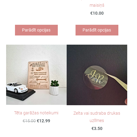
maisiņš
€10.00
Parādīt opcijas
Parādīt opcijas
Tēta garāžas noteikumi
Zelta vai sudraba drukas
uzlīmes
€15.00
€12.99
€3.50