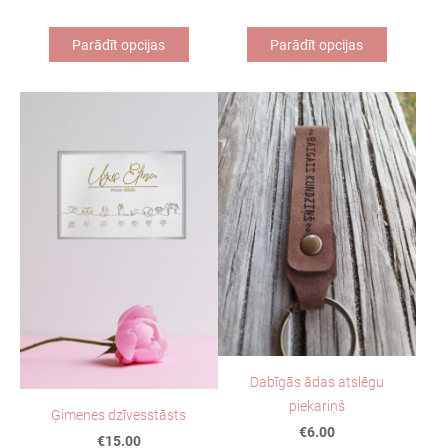
Parādīt opcijas
Parādīt opcijas
Dabīgās ādas atslēgu
piekariņš
Ģimenes dzīvesstāsts
€6.00
€15.00