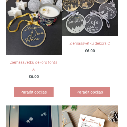
Ziemassvētku dekors C
€6.00
Ziemassvētku dekors fonts
A
€6.00
Parādīt opcijas
Parādīt opcijas