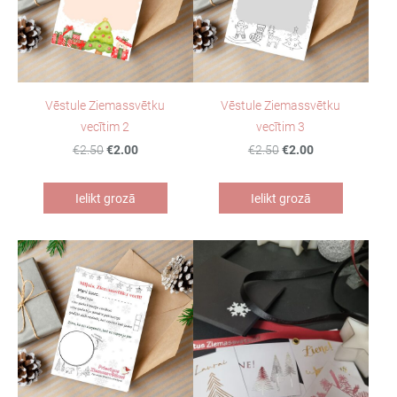
Vēstule Ziemassvētku
Vēstule Ziemassvētku
vecītim 2
vecītim 3
€2.50
€2.00
€2.50
€2.00
Ielikt grozā
Ielikt grozā