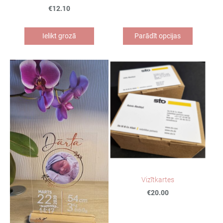
€12.10
Ielikt grozā
Parādīt opcijas
Vizītkartes
€20.00