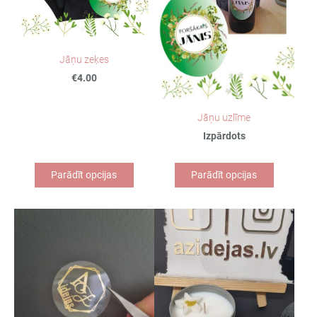
Jāņu zeķes
€4.00
Jāņu uzlīme
Izpārdots
Parādīt opcijas
Parādīt opcijas