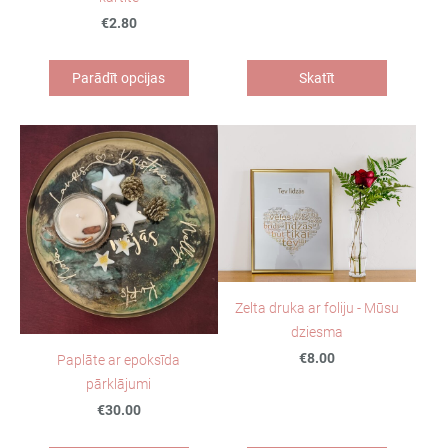
€2.80
Parādīt opcijas
Skatīt
Zelta druka ar foliju - Mūsu
dziesma
€8.00
Paplāte ar epoksīda
pārklājumi
€30.00