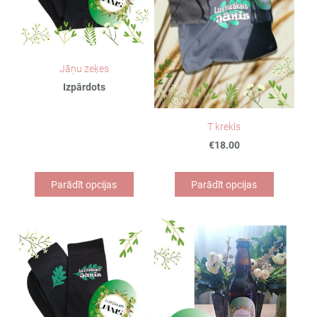
Jāņu zeķes
Izpārdots
T krekls
€18.00
Parādīt opcijas
Parādīt opcijas