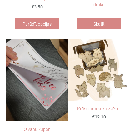
druku
€3.50
Parādīt opcijas
Skatīt
Krāsojami koka zvēriņi
€12.10
Dāvanu kuponi