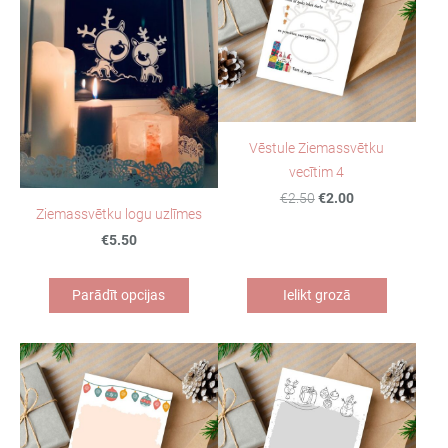
Vēstule Ziemassvētku
vecītim 4
€2.50
€2.00
Ziemassvētku logu uzlīmes
€5.50
Parādīt opcijas
Ielikt grozā