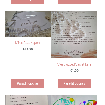
Mīlestības kuponi
€15.00
Viesu uzvedības etiķete
€1.00
Parādīt opcijas
Parādīt opcijas