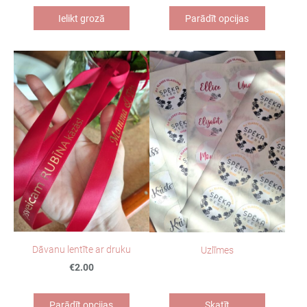
Ielikt grozā
Parādīt opcijas
Dāvanu lentīte ar druku
Uzlīmes
€2.00
Parādīt opcijas
Skatīt