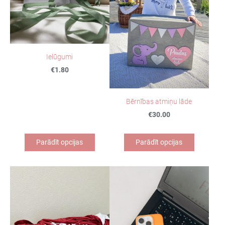
Ielūgumi
€1.80
Bērnības atmiņu lāde
€30.00
Parādīt opcijas
Parādīt opcijas