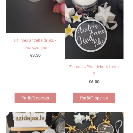
Uzlīmes ar zelta druku -
caurspīdīgas
€3.50
Ziemassvētku dekors fonts
B
€6.00
Parādīt opcijas
Parādīt opcijas