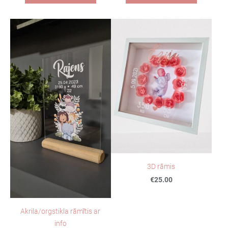
3D rāmis
€25.00
Akrila/orgstikla rāmītis ar
info