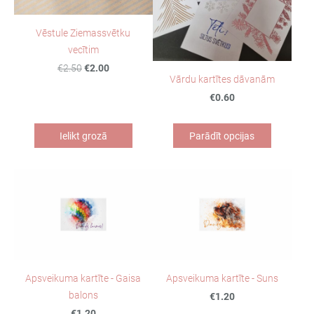
Vēstule Ziemassvētku
vecītim
€2.50
€2.00
Vārdu kartītes dāvanām
€0.60
Ielikt grozā
Parādīt opcijas
Apsveikuma kartīte - Gaisa
Apsveikuma kartīte - Suns
balons
€1.20
€1.20