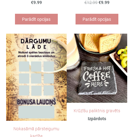
€9.99
€12.99
€9.99
Parādīt opcijas
Parādīt opcijas
Krūzīšu paliktnis gravēts
Izpārdots
Nokasāmā pārsteigumu
kartīte