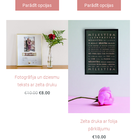
Parādīt opcijas
Parādīt opcijas
Fotogrāfija un dziesmu
teksts ar zelta druku
€10.00
€8.00
Zelta druka ar folija
pārklājumu
€10.00