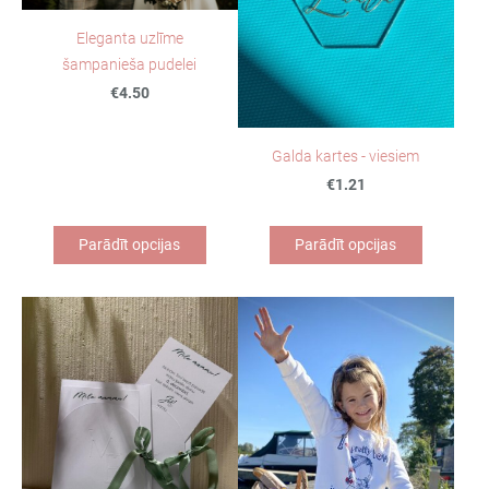
Eleganta uzlīme
šampanieša pudelei
€4.50
Galda kartes - viesiem
€1.21
Parādīt opcijas
Parādīt opcijas