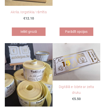
Akrila /orgstikla/ rāmītis
€12.10
Ielikt grozā
Parādīt opcijas
Digitālā e- biļete ar zelta
druku
€5.50