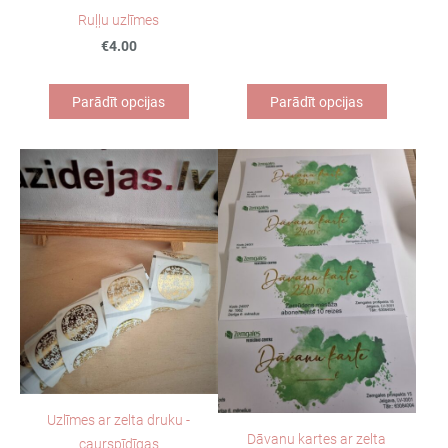
Ruļļu uzlīmes
€4.00
Parādīt opcijas
Parādīt opcijas
Uzlīmes ar zelta druku -
Dāvanu kartes ar zelta
caurspīdīgas