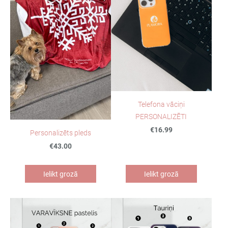
Telefona vāciņi
PERSONALIZĒTI
€16.99
Personalizēts pleds
€43.00
Ielikt grozā
Ielikt grozā