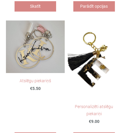
Skatīt
Parādīt opcijas
Atslēgu piekariņš
€5.50
Personalizēti atslēgu
piekariņi
€9.00