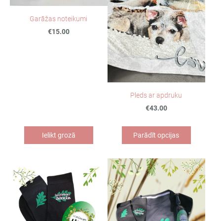
Garāžas noteikumi
€15.00
Pleds ar apdruku
€43.00
Ielikt grozā
Parādīt opcijas