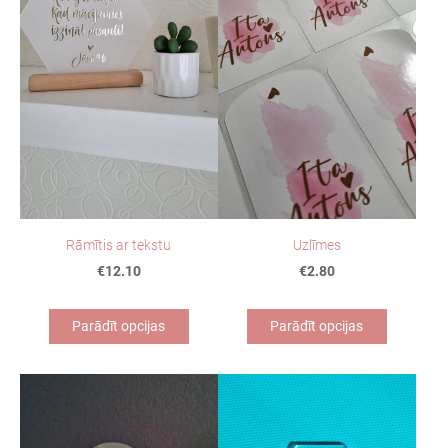
Rāmītis ar tekstu
Uzlīmes
€12.10
€2.80
Parādīt opcijas
Parādīt opcijas