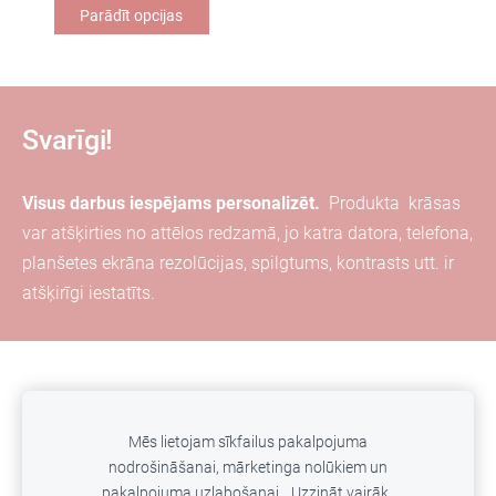
Parādīt opcijas
Svarīgi!
Visus darbus iespējams personalizēt.
Produkta
krāsas
var
atšķirties
no attēlos redzamā, jo katra
datora, telefona,
planšetes ekrāna
rezolūcijas, spilgtums, kontrasts utt. ir
atšķirīgi iestatīts.
Piegāde
Kontakti
Privātuma politika
Sīkdatnes
Mēs lietojam sīkfailus pakalpojuma
nodrošināšanai, mārketinga nolūkiem un
pakalpojuma uzlabošanai.
Uzzināt vairāk