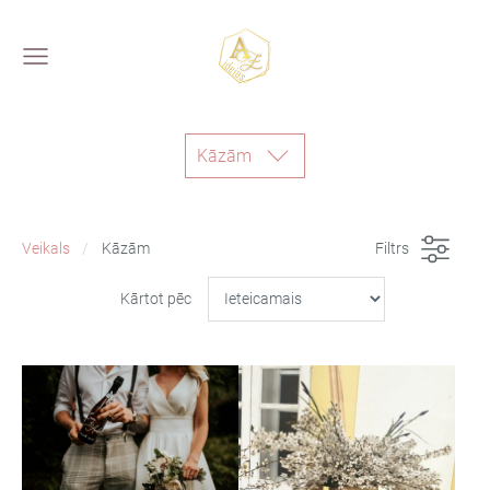
Kāzām
Veikals
Kāzām
Filtrs
Kārtot pēc