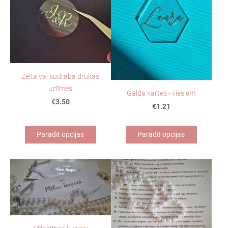
Zelta vai sudraba drukas
uzlīmes
Galda kartes - viesiem
€3.50
€1.21
Parādīt opcijas
Parādīt opcijas