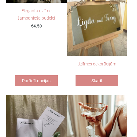
Eleganta uzlīme
šampanieša pudelei
€4.50
Uzlīmes dekorācijām
Parādīt opcijas
Skatīt