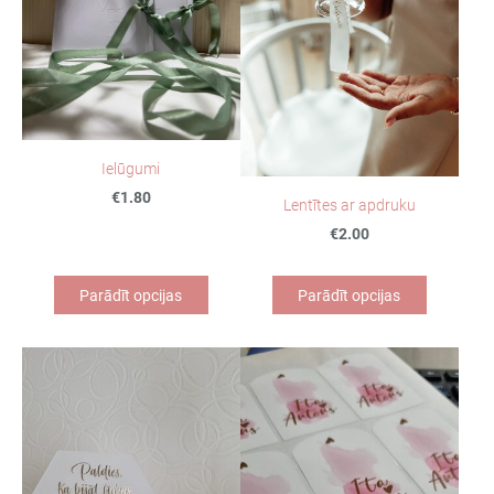
Ielūgumi
€1.80
Lentītes ar apdruku
€2.00
Parādīt opcijas
Parādīt opcijas