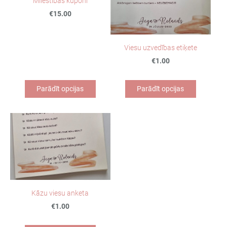
Mīlestības kuponi
€15.00
Viesu uzvedības etiķete
€1.00
Parādīt opcijas
Parādīt opcijas
Kāzu viesu anketa
€1.00