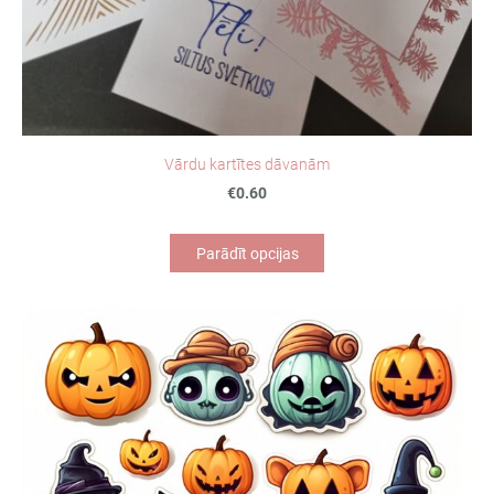
Vārdu kartītes dāvanām
€0.60
Parādīt opcijas