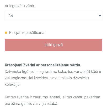
Ar iegravētu vārdu
Pieejams pasūtīšanai
Ielikt grozā
Krāsojami Zvēriņi ar personalizējamu vārdu.
Dzīvnieku figūras ir izgriezti no koka, tos var atstāt kādi ir
vai apgleznot, lai izveidotu savu unikālo dzīvnieku
kolekciju.
Katras zvēriņa ir caurums lentītei, lai tās varētu pakarināt
pie bērna gultas vai viņa istabā.