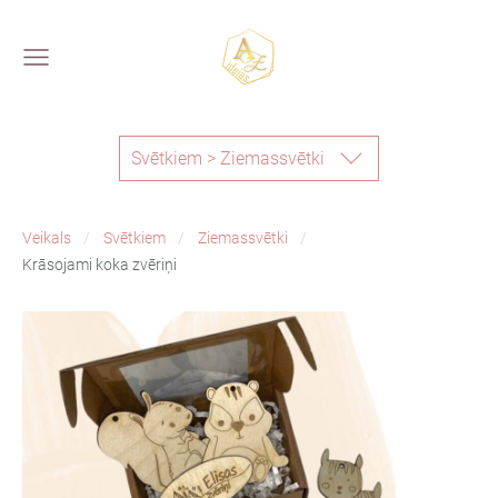
Svētkiem > Ziemassvētki
Veikals
Svētkiem
Ziemassvētki
Krāsojami koka zvēriņi