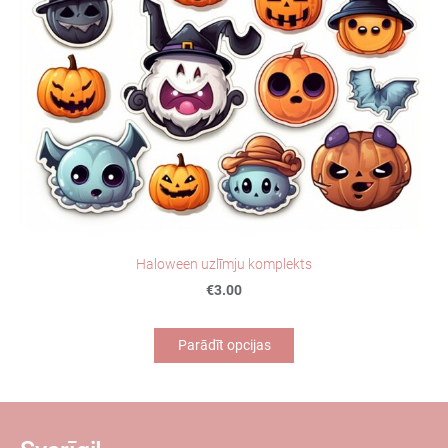
Haloween uzlīmju komplekts
€3.00
Parādīt opcijas