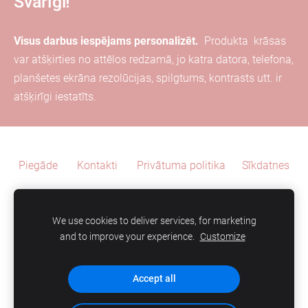
Svarīgi!
Visus darbus iespējams personalizēt.
Produkta
krāsas
var
atšķirties
no attēlos redzamā, jo katra
datora, telefona,
planšetes ekrāna
rezolūcijas, spilgtums, kontrasts utt. ir
atšķirīgi iestatīts.
Piegāde
Kontakti
Privātuma politika
Sīkdatnes
We use cookies to deliver services, for marketing
and to improve your experience.
Customize
SIA "AZ Idejas"
Accept all