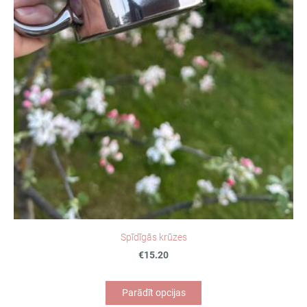
Spīdīgās krūzes
€15.20
Parādīt opcijas