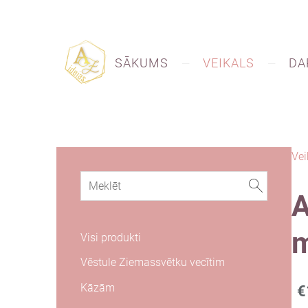
SĀKUMS
VEIKALS
DA
Vei
A
m
Visi produkti
Vēstule Ziemassvētku vecītim
Kāzām
€