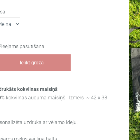
āsa
Pieejams pasūtīšanai
Ielikt grozā
rukāts kokvilnas maisiņš
% kokvilnas auduma maisiņš. Izmērs ~ 42 x 38
sonalizēta uzdruka ar vēlamo ideju.
ejams melns vai lina balts