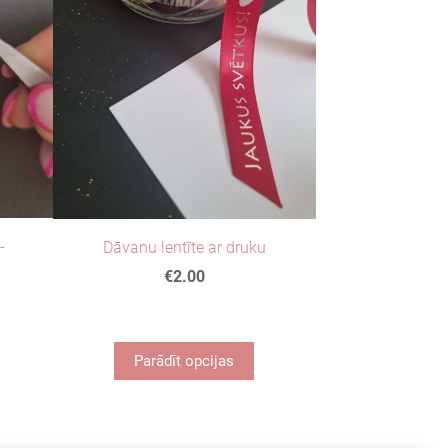
-
Dāvanu lentīte ar druku
€2.00
Parādīt opcijas