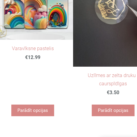
Varavīksne pastelis
€12.99
Uzlīmes ar zelta druku 
caurspīdīgas
€3.50
Parādīt opcijas
Parādīt opcijas