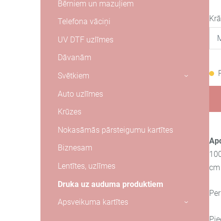
Bērniem un mazuļiem
Kr
Telefona vāciņi
UV DTF uzlīmes
Dāvanām
Svētkiem
›
Auto uzlīmes
Krūzes
Nokasāmās pārsteigumu kartītes
Apd
Biznesam
100
Lentītes, uzlīmes
cm
Druka uz auduma produktiem
Per
Apsveikuma kartītes
›
Pie