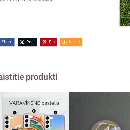
Share
Post
Pin
Ieteikt
aistītie produkti