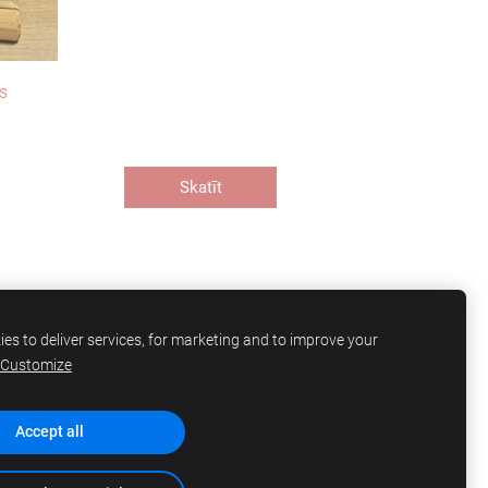
is
Skatīt
es to deliver services, for marketing and to improve your
Customize
Accept all
SIA "AZ Idejas"