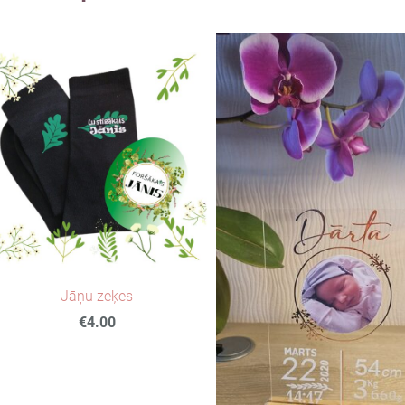
Jāņu zeķes
€4.00