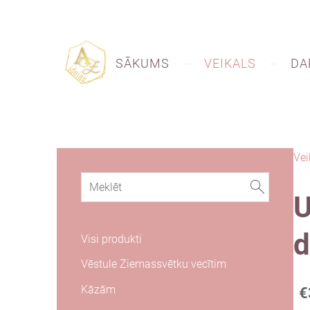
SĀKUMS
VEIKALS
DA
Vei
U
d
Visi produkti
Vēstule Ziemassvētku vecītim
Kāzām
€