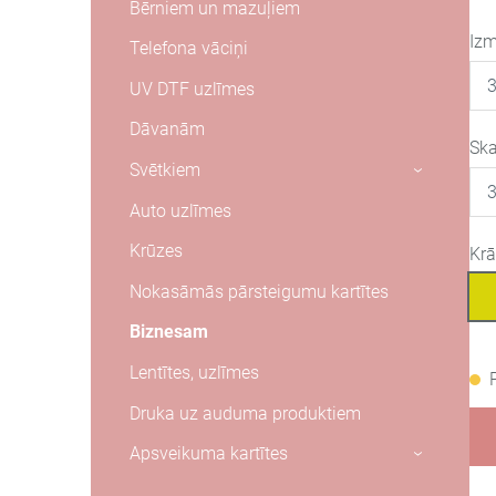
Bērniem un mazuļiem
Izm
Telefona vāciņi
UV DTF uzlīmes
Dāvanām
Ska
Svētkiem
›
Auto uzlīmes
Krūzes
Kr
Nokasāmās pārsteigumu kartītes
Biznesam
Lentītes, uzlīmes
Druka uz auduma produktiem
Apsveikuma kartītes
›