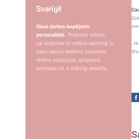
Svarīgi!
Ca
Gre
Visus darbus iespējams
mm
personalizēt.
Produkta
krāsas
Ja 
var
atšķirties
no attēlos redzamā, jo
dru
katra
datora, telefona, planšetes
ekrāna
rezolūcijas, spilgtums,
kontrasts utt. ir atšķirīgi iestatīts.
S