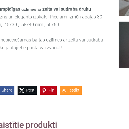
urspīdīgas
zelta vai sudraba druku
uzlīmes ar
zns un elegants izskats! Pieejami izmēri apaļas 30
, 45x30 , 58x40 mm , 60x60
nepieciešamas baltas uzlīmes ar zelta vai sudraba
ku jautājiet e-pastā vai zvanot!
Share
Post
Pin
Ieteikt
aistītie produkti