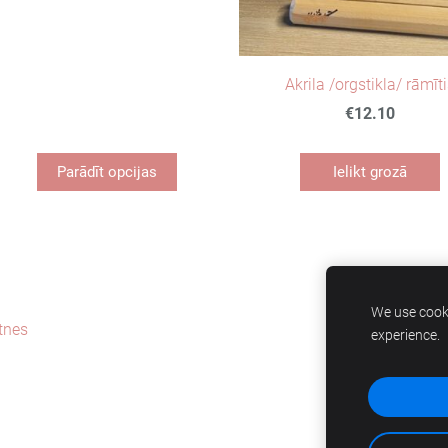
Akrila /orgstikla/ rāmīt
€12.10
Parādīt opcijas
Ielikt grozā
We use cooki
tnes
experience.