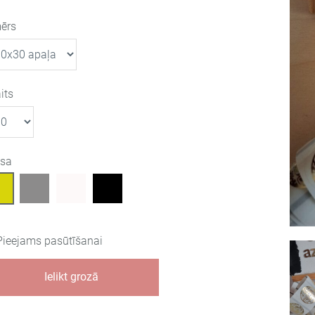
ērs
its
āsa
Pieejams pasūtīšanai
Ielikt grozā