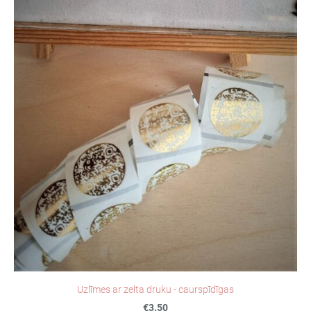
Uzlīmes ar zelta druku - caurspīdīgas
€3.50