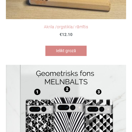
Akrila /orgstikla/ rāmītis
€12.10
Ielikt grozā