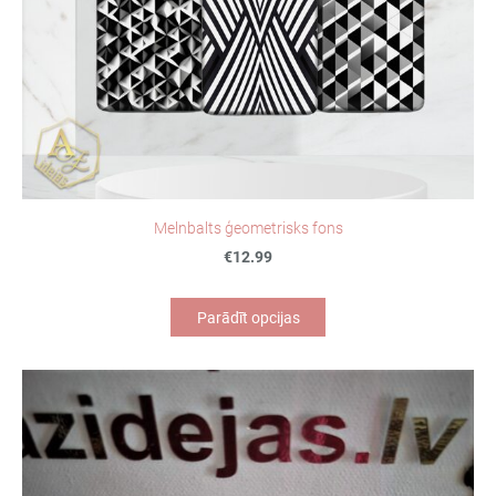
Melnbalts ģeometrisks fons
€12.99
Parādīt opcijas