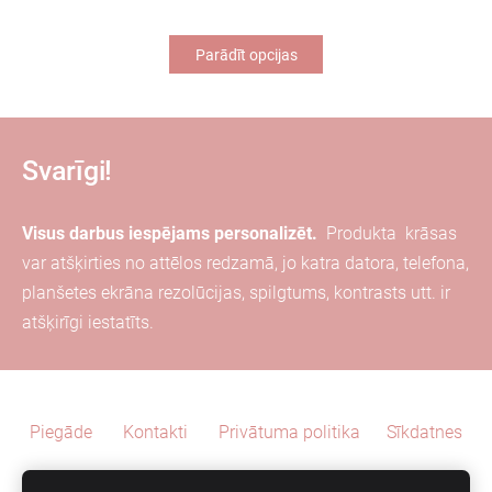
Parādīt opcijas
Svarīgi!
Visus darbus iespējams personalizēt.
Produkta
krāsas
var
atšķirties
no attēlos redzamā, jo katra
datora, telefona,
planšetes ekrāna
rezolūcijas, spilgtums, kontrasts utt. ir
atšķirīgi iestatīts.
Piegāde
Kontakti
Privātuma politika
Sīkdatnes