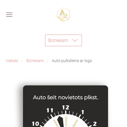
Biznesam
Veikals
Biznesam
Auto pulkstenis ar logo