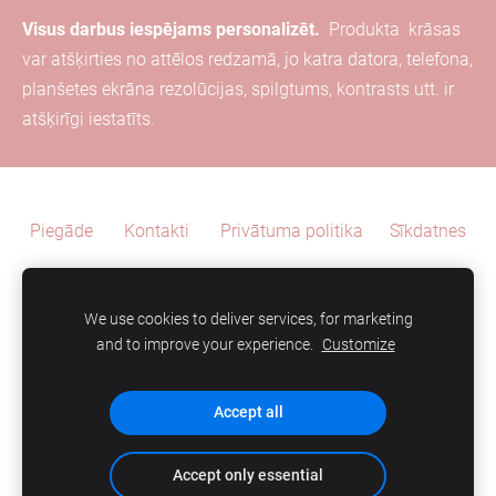
Visus darbus iespējams personalizēt.
Produkta
krāsas
var
atšķirties
no attēlos redzamā, jo katra
datora, telefona,
planšetes ekrāna
rezolūcijas, spilgtums, kontrasts utt. ir
atšķirīgi iestatīts.
Piegāde
Kontakti
Privātuma politika
Sīkdatnes
We use cookies to deliver services, for marketing
and to improve your experience.
Customize
SIA "AZ Idejas"
Accept all
Accept only essential