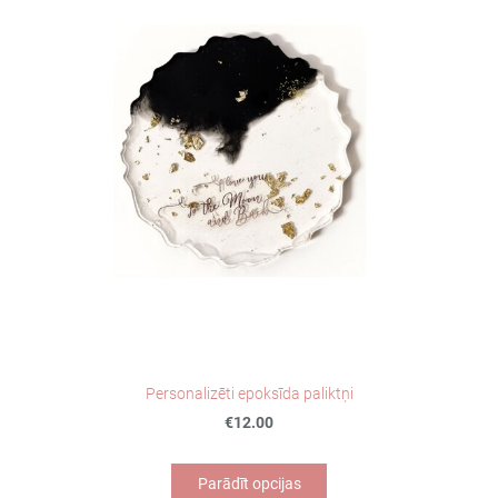
Personalizēti epoksīda paliktņi
€12.00
Parādīt opcijas