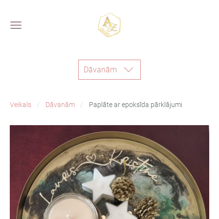
Dāvanām
Veikals
Dāvanām
Paplāte ar epoksīda pārklājumi