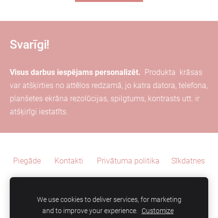
Svarīgi!
Visus darbus iespējams personalizēt.
Produkta
krāsas
var
atšķirties
no attēlos redzamā, jo katra
datora, telefona,
planšetes ekrāna
rezolūcijas, spilgtums, kontrasts utt. ir
atšķirīgi iestatīts.
Piegāde
Kontakti
Privātuma politika
Sīkdatnes
We use cookies to deliver services, for marketing
and to improve your experience.
Customize