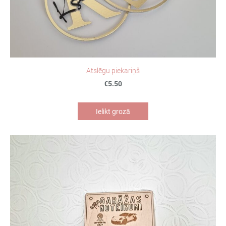
Atslēgu piekariņš
€5.50
Ielikt grozā